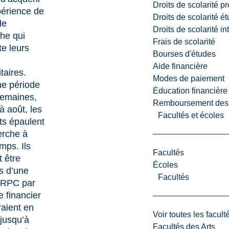
Droits de scolarité p
périence de
Droits de scolarité é
de
Droits de scolarité i
he qui
Frais de scolarité
e leurs
Bourses d'études
Aide financière
taires.
Modes de paiement
e période
Éducation financière
semaines,
Remboursement des fr
à août, les
Facultés et écoles
ts épaulent
erche à
mps. Ils
Facultés
 être
Écoles
es d’une
Facultés
BRPC par
e financier
raient en
Voir toutes les facult
 jusqu’à
Facultés des Arts