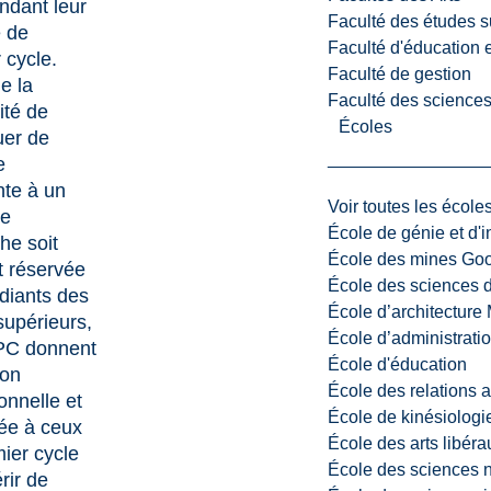
endant leur
Faculté des études s
e de
Faculté d'éducation e
 cycle.
Faculté de gestion
e la
Faculté des sciences,
ité de
Écoles
uer de
e
nte à un
Voir toutes les école
de
École de génie et d'
he soit
École des mines G
 réservée
École des sciences d
diants des
École d’architectur
supérieurs,
École d’administratio
PC donnent
École d'éducation
ion
École des relations 
onnelle et
École de kinésiologi
ée à ceux
École des arts libéra
ier cycle
École des sciences n
rir de