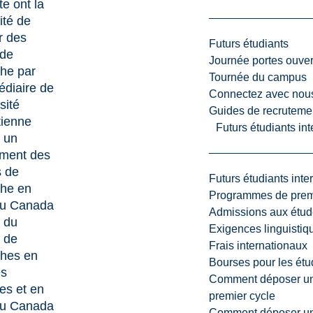
te ont la
ité de
r des
Futurs étudiants
 de
Journée portes ouver
he par
Tournée du campus
médiaire de
Connectez avec nou
sité
Guides de recrutemen
tienne
Futurs étudiants in
 un
ement des
s de
Futurs étudiants inte
che en
Programmes de premi
du Canada
Admissions aux étud
 du
Exigences linguistiq
 de
Frais internationaux
ches en
Bourses pour les étu
es
Comment déposer une
les et en
premier cycle
du Canada
Comment déposer une