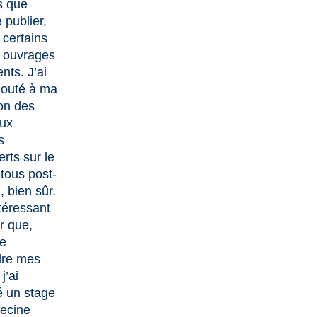
 que
 publier,
certains
 ouvrages
nts. J’ai
jouté à ma
ion des
ux
s
rts sur le
 tous post-
 bien sûr.
ntéressant
r que,
e
dre mes
j’ai
é un stage
ecine