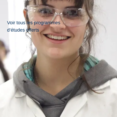
Lauréats
de
Voir tous les programmes
d’études offerts
Bourses
de
recherche
de
premier
cycle (#3)
Cet été,