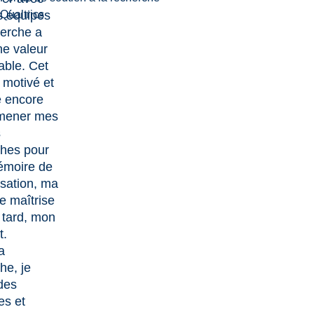
s équipes
Qualtrics
erche a
ne valeur
able. Cet
 motivé et
é encore
 mener mes
s
ches pour
moire de
isation, ma
e maîtrise
s tard, mon
t.
a
he, je
des
es et