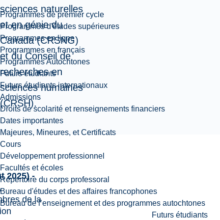
sciences naturelles
Programmes de premier cycle
et en génie du
Programmes d'études supérieures
Programmes en ligne
Canada (CRSNG)
Programmes en français
et du Conseil de
Programmes Autochtones
recherches en
Futurs étudiants
Futurs étudiants internationaux
sciences humaines
Admissions
(CRSH).
Droits de scolarité et renseignements financiers
Dates importantes
Majeures, Mineures, et Certificats
Cours
Développement professionnel
Facultés et écoles
t 2025) -
Répertoire du corps professoral
,
Bureau d'études et des affaires francophones
bres de la
Bureau de l’enseignement et des programmes autochtones
ion
Futurs étudiants