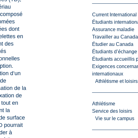
ériau
 composé
Current International
tomées
Étudiants internatio
sées dont
Assurance maladie
elettes en
Travailler au Canada
nt des
Étudier au Canada
tés
Étudiants d’échange 
onnelles
Étudiants accueillis 
ption.
Exigences concernan
ation d’un
internationaux
 de
Athlétisme et loisir
ation de la
xation de
 tout en
Athlétisme
nt la
Service des loisirs
de surface
Vie sur le campus
D pourrait
der à