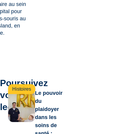
aire au sein
pital pour
-souris au
land, en
e.
Poursuivez
Histoires
votre
Le pouvoir
du
lecture
plaidoyer
dans les
soins de
santé :