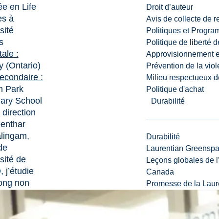
e en Life
Droit d’auteur
es à
Avis de collecte de 
sité
Politiques et Progr
s
Politique de liberté 
tale :
Approvisionnement et
 (Ontario)
Prévention de la viol
econdaire :
Milieu respectueux de
n Park
Politique d'achat
ary School
Durabilité
 direction
enthar
lingam,
Durabilité
de
Laurentian Greensp
sité de
Leçons globales de l’
 j’étudie
Canada
ong non
Promesse de la Laure
 (lncRNA)
e aux
ges à