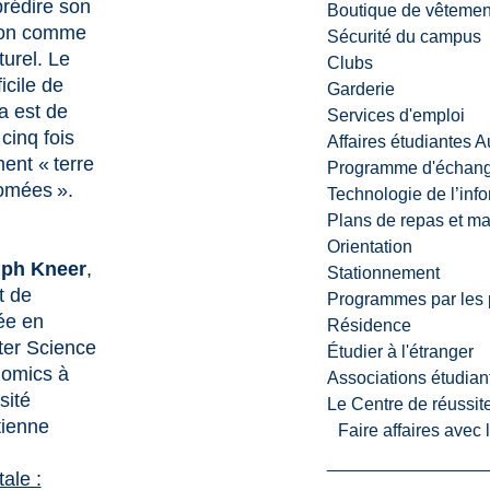
rédire son
Boutique de vêtemen
tion comme
Sécurité du campus
aturel. Le
Clubs
ficile de
Garderie
la est de
Services d'emploi
cinq fois
Affaires étudiantes 
ent « terre
Programme d'échange
omées ».
Technologie de l’inf
Plans de repas et m
Orientation
ph Kneer
,
Stationnement
t de
Programmes par les 
ée en
Résidence
er Science
Étudier à l'étranger
omics
à
Associations étudian
sité
Le Centre de réussite
tienne
Faire affaires avec
tale :