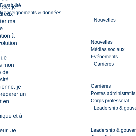
Durabilité
ale, je
Renseignements & données
ureux
Nouvelles
ter ma
e
ution à
Nouvelles
volution
Médias sociaux
.
Événements
que
Carrières
ns mon
e de
sité
Carrières
ienne, je
Postes administratifs
préparer un
Corps professoral
t en
Leadership & gouv
e
ique et à
Leadership & gouve
eur. Je