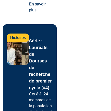
En savoir
plus
Histoires
Série :
Lauréats
de
Bourses
de
recherche
de premier
cycle (#4)
Cet été, 24
membres de
la population