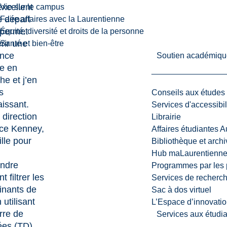
excellent
Vie sur le campus
e départ
Faire affaires avec la Laurentienne
 permet
Équité, diversité et droits de la personne
rir une
Santé et bien-être
ence
Soutien académiqu
e en
he et j’en
s
Conseils aux études
issant.
Services d'accessibil
 direction
Librairie
ice Kenney
,
Affaires étudiantes 
ille pour
Bibliothèque et arch
Hub maLaurentienn
ndre
Programmes par les 
 filtrer les
Services de recherc
inants de
Sac à dos virtuel
 utilisant
L’Espace d’innovatio
erre de
Services aux étudia
es (TD),