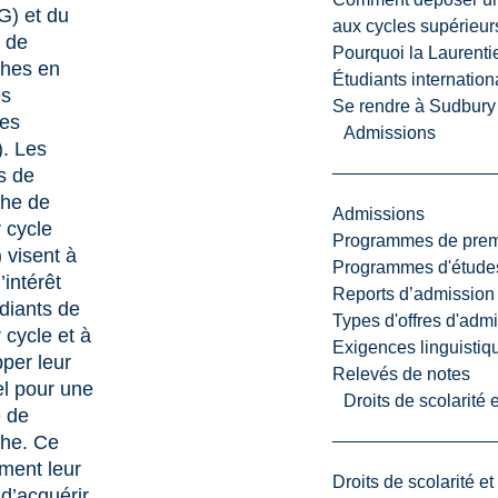
) et du
aux cycles supérieur
 de
Pourquoi la Laurent
ches en
Étudiants internatio
es
Se rendre à Sudbury
es
Admissions
. Les
s de
che de
Admissions
 cycle
Programmes de premi
visent à
Programmes d'études
l’intérêt
Reports d’admission
diants de
Types d'offres d'admi
 cycle et à
Exigences linguistiq
per leur
Relevés de notes
el pour une
Droits de scolarité
e de
che. Ce
ment leur
Droits de scolarité e
d’acquérir