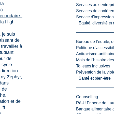
la
Services aux entrepr
o)
Services de confére
econdaire :
Service d'impression
la High
Équité, diversité et
 je suis
issant de
Bureau de l’équité, d
travailler à
Politique d'accessibil
étudiant
Antiracisme-antihain
eur de
Mois de l'histoire de
 cycle
Toilettes inclusives
 direction
Prévention de la viol
ny Zephyr,
Santé et bien-être
 dans
e de
he,
Counselling
ation et de
Ré-U Friperie de La
iff-
Banque alimentaire 
g.