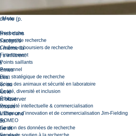
 et sur la
ont nos
e vie (p.
Menu
ènes dans
Recherche
traceptifs
Centres de recherche
et même la
Chaires et boursiers de recherche
 s’infiltrent
Financement
s
Points saillants
tèmes
Personnel
ues.
Plan stratégique de recherche
per au
Soins des animaux et sécurité en laboratoire
sur le
Équité, diversité et inclusion
 et observer
Éthique
cessus
Propriété intellectuelle & commercialisation
anifier une
L’Espace d’innovation et de commercialisation Jim-Fielding
de
ROMEO
he et
Gestion des données de recherche
rer avec
Fonds de soutien à la recherche