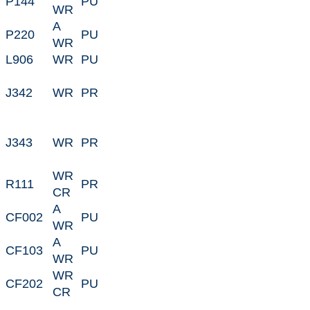
P144
PU
WR
A
P220
PU
WR
L906
WR
PU
J342
WR
PR
J343
WR
PR
WR
R111
PR
CR
A
CF002
PU
WR
A
CF103
PU
WR
WR
CF202
PU
CR