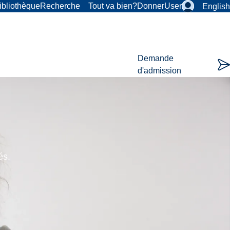
ibliothèque
Recherche
Tout va bien?
Donner
User
English
Demande
d'admission
és.