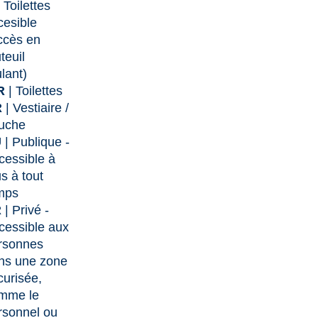
 Toilettes
cesible
ccès en
teuil
lant)
R
| Toilettes
R
| Vestiaire /
uche
U
| Publique -
cessible à
s à tout
mps
R
| Privé -
cessible aux
rsonnes
ns une zone
curisée,
mme le
rsonnel ou