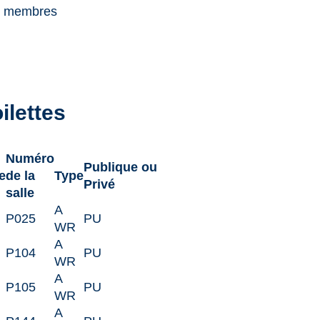
s membres
oilettes
s
Numéro
Publique ou
e
de la
Type
Privé
salle
A
P025
PU
WR
A
P104
PU
WR
A
P105
PU
WR
A