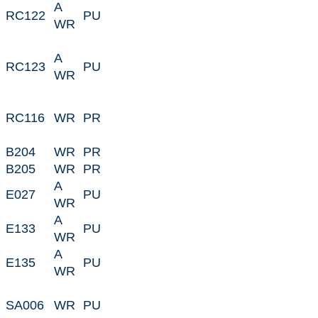
A
RC122
PU
WR
A
RC123
PU
WR
RC116
WR
PR
B204
WR
PR
B205
WR
PR
A
E027
PU
WR
A
E133
PU
WR
A
E135
PU
WR
SA006
WR
PU