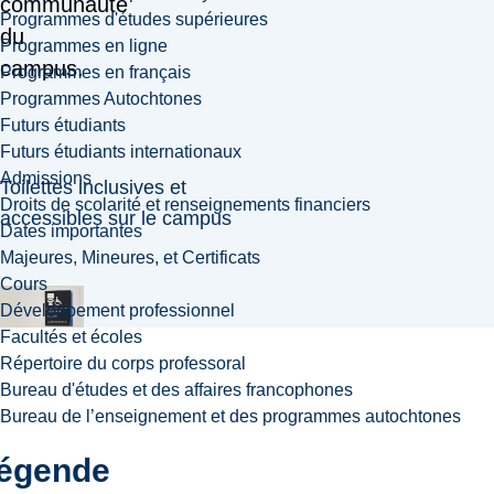
communauté
Programmes d'études supérieures
du
Programmes en ligne
campus.
Programmes en français
Programmes Autochtones
Futurs étudiants
Futurs étudiants internationaux
Admissions
Toilettes inclusives et
Droits de scolarité et renseignements financiers
accessibles sur le campus
Dates importantes
Majeures, Mineures, et Certificats
Cours
Développement professionnel
Facultés et écoles
Répertoire du corps professoral
Bureau d'études et des affaires francophones
Bureau de l’enseignement et des programmes autochtones
égende