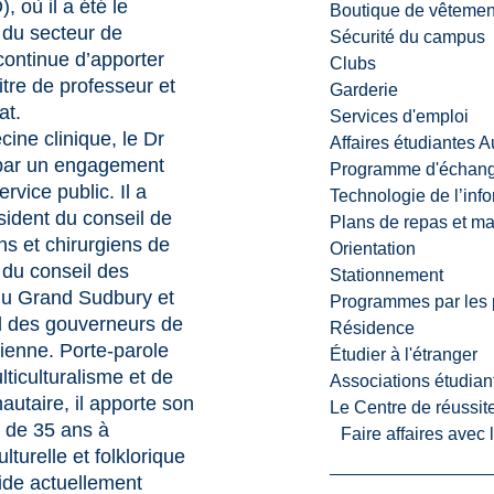
 où il a été le
Boutique de vêtemen
 du secteur de
Sécurité du campus
 continue d’apporter
Clubs
itre de professeur et
Garderie
at.
Services d'emploi
ine clinique, le Dr
Affaires étudiantes 
 par un engagement
Programme d'échange
rvice public. Il a
Technologie de l’inf
ident du conseil de
Plans de repas et m
s et chirurgiens de
Orientation
t du conseil des
Stationnement
 du Grand Sudbury et
Programmes par les 
 des gouverneurs de
Résidence
tienne. Porte-parole
Étudier à l'étranger
ticulturalisme et de
Associations étudian
utaire, il apporte son
Le Centre de réussite
s de 35 ans à
Faire affaires avec
lturelle et folklorique
ide actuellement