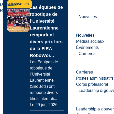
Nouvelles
Durabilité
Les équipes de
Renseignements & données
robotique de
Nouvelles
l’Université
Laurentienne
remportent
Nouvelles
Médias sociaux
divers prix lors
Événements
de la FIRA
Carrières
RoboWor...
Les Équipes de
robotique de
Carrières
l’Université
Postes administratifs
Laurentienne
Corps professoral
(SnoBots) ont
Leadership & gouv
remporté divers
titres internati...
Le 29 jui., 2026
Leadership & gouve