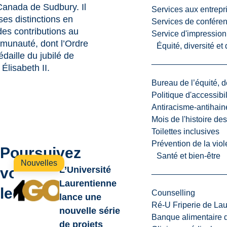
Canada de Sudbury. Il
Services aux entrepr
es distinctions en
Services de confére
des contributions au
Service d'impression
mmunauté, dont l’Ordre
Équité, diversité et
édaille du jubilé de
Élisabeth II.
Bureau de l’équité, d
Politique d'accessibil
Antiracisme-antihain
Mois de l'histoire de
Toilettes inclusives
Prévention de la viol
Poursuivez
Santé et bien-être
Nouvelles
votre
L’Université
Laurentienne
lecture
Counselling
lance une
Ré-U Friperie de La
nouvelle série
Banque alimentaire 
de projets