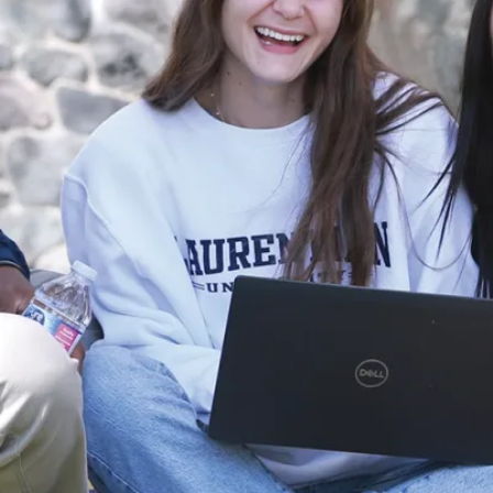
Nouvelles
L’Université
Laurentienne
et l’Université
de l’EMNO
s’associent au
Noojmowin Teg
Health Centre
pour ...
L’Université
Laurentienne et
l’Université de
l’École de
médecine du Nord
de l’Ontario
(Université de...
Le 5 aoû., 2026
En savoir plus