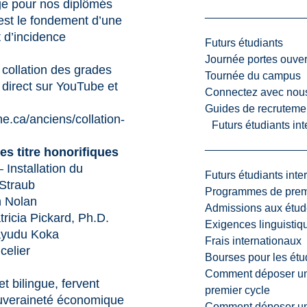
ge pour nos diplômés
est le fondement d’une
t d’incidence
Futurs étudiants
Journée portes ouver
collation des grades
Tournée du campus
 direct sur YouTube et
Connectez avec nou
Guides de recrutemen
ne.ca/anciens/collation-
Futurs étudiants in
es titre honorifiques
– Installation du
Futurs étudiants inte
 Straub
Programmes de premi
n Nolan
Admissions aux étud
tricia Pickard, Ph.D.
Exigences linguistiq
Rayudu Koka
Frais internationaux
celier
Bourses pour les étu
Comment déposer une
t bilingue, fervent
premier cycle
ouveraineté économique
Comment déposer une