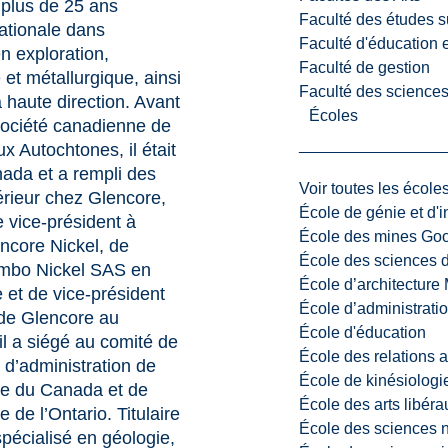
 plus de 25 ans
Faculté des études s
ationale dans
Faculté d'éducation e
en exploration,
Faculté de gestion
 et métallurgique, ainsi
Faculté des sciences,
 haute direction. Avant
Écoles
Société canadienne de
x Autochtones, il était
da et a rempli des
Voir toutes les école
érieur chez Glencore,
École de génie et d'
vice-président à
École des mines G
encore Nickel, de
École des sciences d
ambo Nickel SAS en
École d’architectur
 et de vice-président
École d’administratio
de Glencore au
École d'éducation
il a siégé au comité de
École des relations 
l d’administration de
École de kinésiologi
ère du Canada et de
École des arts libéra
e de l’Ontario. Titulaire
École des sciences n
pécialisé en géologie,