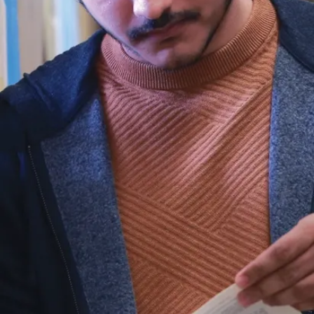
 sur le respect mutuel
t les communautés
 de ses fonctions de
’une jeune entreprise
e développement,
 de siéger comme
onseiller auprès de
ubliques et privées. Il
ement visant à
oppement des
ospérité des
ravail de plaidoyer
carrière a été souligné
 la Médaille du jubilé de
 Elizabeth II en 2012
 Jim de l’ACPE en