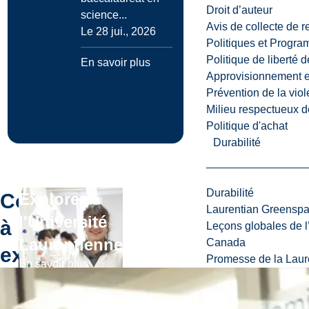
Droit d’auteur
science...
Avis de collecte de 
Le 28 jui., 2026
Politiques et Progr
Politique de liberté 
En savoir plus
Approvisionnement et
Prévention de la viol
Milieu respectueux de
Voir toutes les actualités
Politique d'achat
Durabilité
Durabilité
Continuer
Explorez
Laurentian Greensp
l'Université
à
Leçons globales de l’
Laurentienne
Canada
explorer
Promesse de la Laure
En savoir plus
Étudier à
l'Université