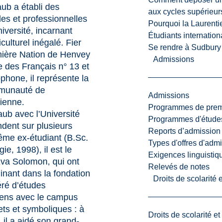
ub a établi des
aux cycles supérieur
les et professionnelles
Pourquoi la Laurent
iversité, incarnant
Étudiants internatio
culturel inégalé. Fier
Se rendre à Sudbury
ière Nation de Henvey
Admissions
re des Français n° 13 et
phone, il représente la
mmunauté de
Admissions
tienne.
Programmes de premi
aub avec l’Université
Programmes d'études
dent sur plusieurs
Reports d’admission
ême ex-étudiant (B.Sc.
Types d'offres d'admi
ie, 1998), il est le
Exigences linguistiq
d’Eva Solomon, qui ont
Relevés de notes
inant dans la fondation
Droits de scolarité
ré d’études
iens avec le campus
ets et symboliques : à
Droits de scolarité e
 il a aidé son grand-