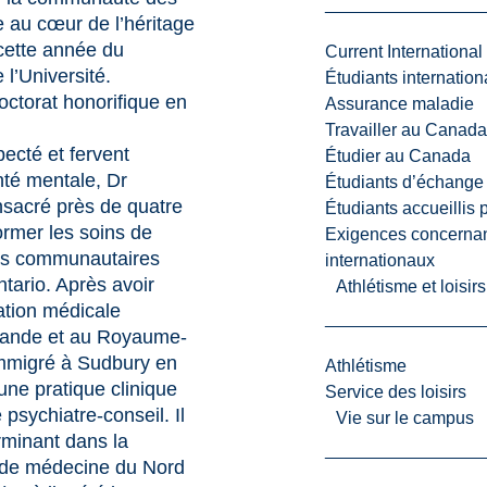
 au cœur de l’héritage
cette année du
Current International
 l’Université.
Étudiants internatio
ctorat honorifique en
Assurance maladie
Travailler au Canada
pecté et fervent
Étudier au Canada
nté mentale, Dr
Étudiants d’échange 
sacré près de quatre
Étudiants accueillis 
ormer les soins de
Exigences concernan
ces communautaires
internationaux
ntario. Après avoir
Athlétisme et loisir
tion médicale
rlande et au Royaume-
immigré à Sudbury en
Athlétisme
 une pratique clinique
Service des loisirs
psychiatre-conseil. Il
Vie sur le campus
rminant dans la
e de médecine du Nord