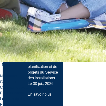
Nouvelles
Projets
d’infrastructure
du campus en
cours à la
Laurentienne.
L’été est la haute
saison pour
l’Équipe de
Menu
planification et de
projets du Service
Nouvelles
des installations ...
Carrières
Le 30 jui., 2026
Communiquez avec nous
Plan du campus
En savoir plus
Leadership & gouvernance
Politiques