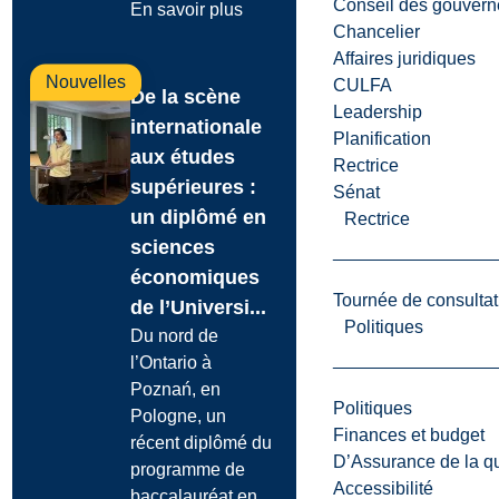
Conseil des gouvern
En savoir plus
Chancelier
Affaires juridiques
Nouvelles
CULFA
De la scène
Leadership
internationale
Planification
aux études
Rectrice
supérieures :
Sénat
un diplômé en
Rectrice
sciences
économiques
Tournée de consultat
de l’Universi...
Politiques
Du nord de
l’Ontario à
Poznań, en
Politiques
Pologne, un
Finances et budget
récent diplômé du
D’Assurance de la qua
programme de
Accessibilité
baccalauréat en