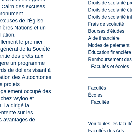
Droits de scolarité p
e Cairn des excuses
Droits de scolarité é
 monument
Droits de scolarité i
xcuses de l’Église
Frais de scolarité
ières Nations et un
Bourses d'études
iation.
Aide financière
llement le premier
Modes de paiement
 général de la Société
Éducation financière
ntie des prêts aux
Remboursement des fr
 gère un programme
Facultés et écoles
rds de dollars visant à
ipation des Autochtones
s projets
Facultés
 également occupé des
Écoles
n chez Wyloo et
Facultés
il a dirigé la
Entente sur les
es avantages de
Voir toutes les facult
Facultés des Arts