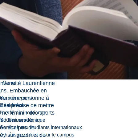
 de leader
’investit bénévolement
 organismes caritatifs
l’arrière-pays,
ourses d’aviron de très
 à des randonnées de
s arctiques.
h.D., doctorat
féminin, Mme Patricia
un pilier de la
iversité Laurentienne
Menu
 ans. Embauchée en
 première personne à
Stationnement
tâche précise de mettre
Résidence
mme féminin des sports
Hub maLaurentienne
de l’Université, en
Soutien académique
res équipes de
Services aux étudiants internationaux
key sur gazon et de
Athlétisme et loisirs sur le campus