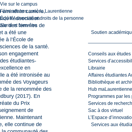
Vie sur le campus
 éminente carrière,
Faire affaires avec la Laurentienne
idé l’Association
Équité, diversité et droits de la personne
giale des femmes de
Santé et bien-être
et a été une
Soutien académiqu
e à l’École de
 sciences de la santé.
e son engagement
Conseils aux études
 des étudiantes-
Services d'accessibil
excellence en
Librairie
e a été intronisée au
Affaires étudiantes 
mmée des Voyageurs
Bibliothèque et arch
le de la renommée des
Hub maLaurentienn
dbury (2017). En
Programmes par les 
uréate du Prix
Services de recherc
nseignement de
Sac à dos virtuel
tienne. Maintenant
L’Espace d’innovatio
, elle continue de
Services aux étudia
de la communauté des