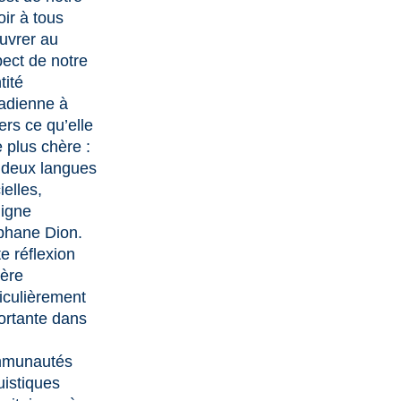
ir à tous
uvrer au
pect de notre
tité
adienne à
ers ce qu’elle
 plus chère :
 deux langues
cielles,
ligne
phane Dion.
e réflexion
vère
ticulièrement
ortante dans
munautés
uistiques