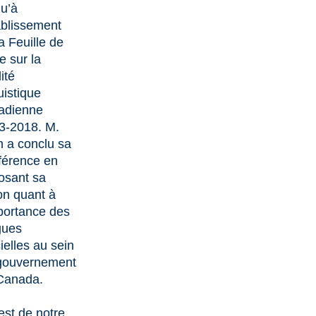
qu’à
ablissement
a Feuille de
e sur la
ité
uistique
adienne
3-2018. M.
n a conclu sa
férence en
osant sa
on quant à
mportance des
gues
cielles au sein
gouvernement
Canada.
 est de notre