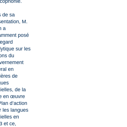
ncophonie.
s de sa
sentation, M.
n a
amment posé
regard
ytique sur les
ions du
vernement
éral en
ières de
gues
cielles, de la
e en œuvre
Plan d’action
r les langues
cielles en
3 et ce,