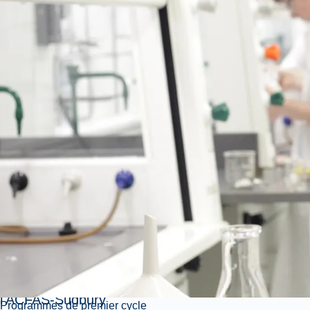
dualité
linguistique:
une
conférence
de
l'honorable
Stéphane
Dion
Accueillie par l'IFO et
l'ACFAS-Sudbury
Programmes de premier cycle