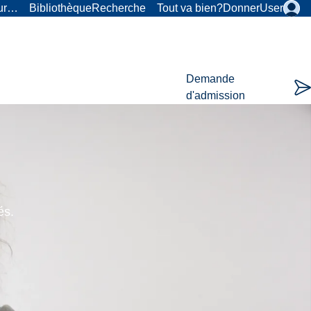
our…
Bibliothèque
Recherche
Tout va bien?
Donner
User
Demande
d'admission
és.