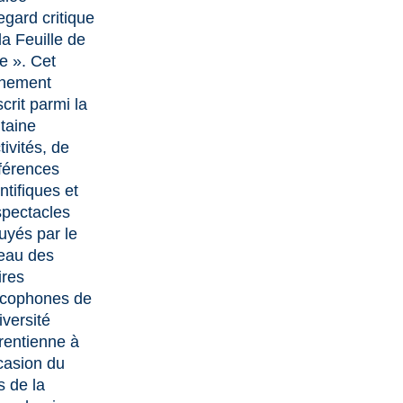
egard critique
la Feuille de
e ». Cet
nement
scrit parmi la
gtaine
tivités, de
férences
ntifiques et
spectacles
uyés par le
eau des
ires
ncophones
de
iversité
rentienne à
ccasion du
s de la