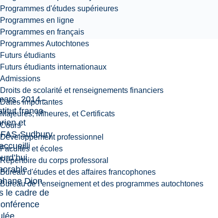
Programmes d'études supérieures
Programmes en ligne
Programmes en français
Programmes Autochtones
Futurs étudiants
Futurs étudiants internationaux
Admissions
Droits de scolarité et renseignements financiers
mars, 2014 -
Dates importantes
stitut franco-
Majeures, Mineures, et Certificats
rien et
Cours
FAS-Sudbury
Développement professionnel
accueilli
Facultés et écoles
ourd’hui
Répertoire du corps professoral
onorable
Bureau d'études et des affaires francophones
phane Dion
Bureau de l’enseignement et des programmes autochtones
s le cadre de
conférence
tulée