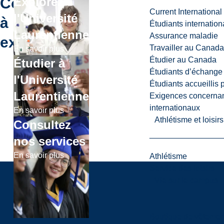
Continuer
Explorez
Current International
l'Université
à
Étudiants internatio
Laurentienne
Assurance maladie
explorer
Travailler au Canada
En savoir plus
Étudier au Canada
Étudier à
Étudiants d’échange 
l'Université
Étudiants accueillis 
Laurentienne
Exigences concernan
internationaux
En savoir plus
Athlétisme et loisir
Consultez
nos services
En savoir plus
Athlétisme
Service des loisirs
Vie sur le campus
1
Boutique de vêtemen