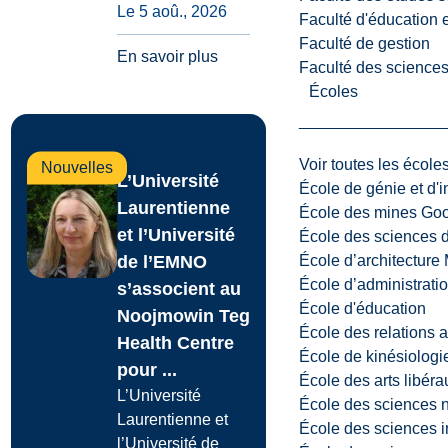
Le 5 aoû., 2026
Faculté d'éducation e
Faculté de gestion
En savoir plus
Faculté des sciences,
Écoles
Voir toutes les école
Nouvelles
L’Université
École de génie et d'
Laurentienne
École des mines G
et l’Université
École des sciences d
École d’architectur
de l’EMNO
École d’administratio
s’associent au
École d'éducation
Noojmowin Teg
École des relations 
Health Centre
École de kinésiologi
pour ...
École des arts libéra
L’Université
École des sciences n
Laurentienne et
École des sciences i
l’Université de