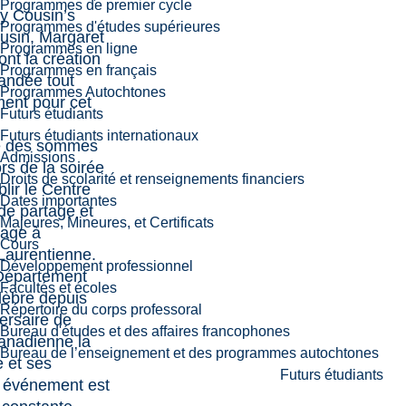
Programmes de premier cycle
My Cousin’s
Programmes d'études supérieures
usin, Margaret
Programmes en ligne
nt la création
Programmes en français
andée tout
Programmes Autochtones
ment pour cet
Futurs étudiants
.
Futurs étudiants internationaux
e des sommes
Admissions
ors de la soirée
Droits de scolarité et renseignements financiers
blir le Centre
Dates importantes
de partage et
Majeures, Mineures, et Certificats
sage à
Cours
é Laurentienne.
Développement professionnel
Département
Facultés et écoles
lèbre depuis
Répertoire du corps professoral
ersaire de
Bureau d'études et des affaires francophones
canadienne la
Bureau de l’enseignement et des programmes autochtones
 et ses
Futurs étudiants
 événement est