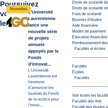
Poursuivez
Droits de scolarité é
Droits de scolarité i
Nouvelles
votre
L’Université
Frais de scolarité
Laurentienne
Bourses d'études
lecture
lance une
Aide financière
Modes de paiement
nouvelle série
Éducation financière
de projets
Remboursement des fr
annuels
Facultés et écoles
appuyés par le
Fonds
d’innovat...
Facultés
L’Université
Écoles
Laurentienne est
Facultés
heureuse
d’annoncer les
lauréats du Fonds
Voir toutes les facult
de la rectrice pour
Facultés des Arts
l’innov...
Faculté des études s