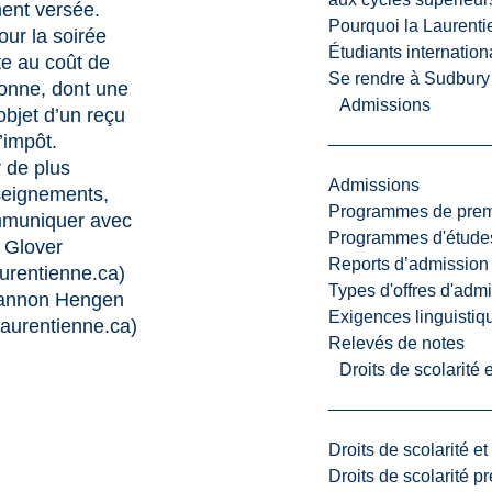
ment versée.
Pourquoi la Laurent
our la soirée
Étudiants internatio
te au coût de
Se rendre à Sudbury
sonne, dont une
Admissions
'objet d’un reçu
l’impôt.
 de plus
Admissions
seignements,
Programmes de premi
mmuniquer avec
Programmes d'études
Glover
Reports d’admission
urentienne.ca
)
Types d'offres d'admi
annon Hengen
Exigences linguistiq
urentienne.ca
)
Relevés de notes
Droits de scolarité
Droits de scolarité e
Droits de scolarité p