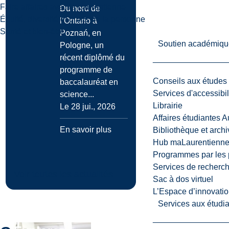
Faire affaires avec la Laurentienne
Du nord de
Équité, diversité et droits de la personne
l’Ontario à
Santé et bien-être
Poznań, en
Soutien académiqu
Pologne, un
récent diplômé du
programme de
Conseils aux études
baccalauréat en
Services d'accessibil
science...
Librairie
Le 28 jui., 2026
Affaires étudiantes 
En savoir plus
Bibliothèque et arch
Hub maLaurentienn
Programmes par les 
Services de recherc
Voir toutes les actualités
Sac à dos virtuel
L’Espace d’innovatio
Services aux étudia