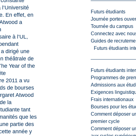
constante
l’Université
Futurs étudiants
. En effet, en
Journée portes ouver
Atwood a
Tournée du campus
n
Connectez avec nou
aire à l’UL,
Guides de recrutemen
 pendant
Futurs étudiants in
 a dirigé une
n théâtrale de
he Year of the
Futurs étudiants inte
ête
Programmes de premi
re 2011 a vu
Admissions aux étud
nds de bourses
Exigences linguistiq
rgaret Atwood
Frais internationaux
 de la
Bourses pour les étu
tudiante tant
Comment déposer une
manités que les
premier cycle
une partie des
Comment déposer une
cette année y
aux cycles supérieur