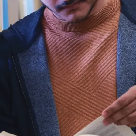
projets du Service
des installations ...
Le 30 jui., 2026
En savoir plus
Nouvelles
Les équipes de
robotique de
l’Université
Laurentienne
remportent
divers prix lors
de la FIRA
RoboWor...
Les Équipes de
robotique de