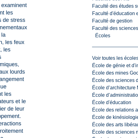
x examinent
Faculté des études s
t les
Faculté d'éducation e
s de stress
Faculté de gestion
nnementaux
Faculté des sciences,
la
Écoles
n, les feux
, les
s
Voir toutes les école
imiques,
École de génie et d'
aux lourds
École des mines G
hangement
École des sciences d
que
École d’architectur
t les
École d’administratio
ateurs et le
École d'éducation
ier de leur
École des relations 
ppement.
École de kinésiologi
eractions
École des arts libéra
troitement
École des sciences n