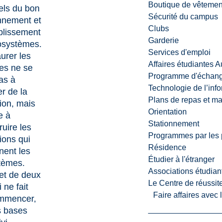
Boutique de vêtemen
els du bon
Sécurité du campus
nnement et
Clubs
blissement
Garderie
osystèmes.
Services d'emploi
urer les
Affaires étudiantes 
es ne se
Programme d'échange
pas à
Technologie de l’inf
er de la
Plans de repas et m
ion, mais
Orientation
e à
Stationnement
ruire les
Programmes par les 
tions qui
Résidence
nent les
Étudier à l'étranger
tèmes.
Associations étudian
et de deux
Le Centre de réussite
 ne fait
Faire affaires avec
mmencer,
es bases