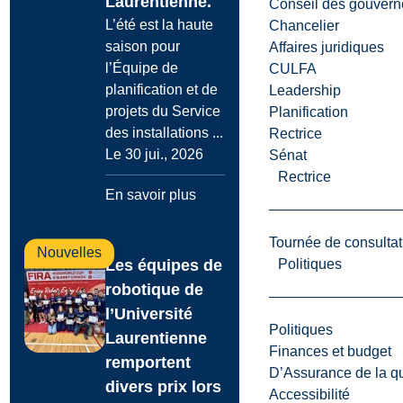
Laurentienne.
Conseil des gouvern
L’été est la haute
Chancelier
saison pour
Affaires juridiques
l’Équipe de
CULFA
planification et de
Leadership
projets du Service
Planification
des installations ...
Rectrice
Le 30 jui., 2026
Sénat
Rectrice
En savoir plus
Tournée de consultat
Nouvelles
Politiques
Les équipes de
robotique de
l’Université
Politiques
Laurentienne
Finances et budget
remportent
D’Assurance de la qua
divers prix lors
Accessibilité