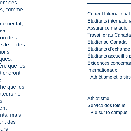
ent des
s, comme
Current International
Étudiants internatio
nemental,
Assurance maladie
ivre
Travailler au Canada
ion de la
Étudier au Canada
rsité et des
Étudiants d’échange 
tions
Étudiants accueillis 
ques.
Exigences concernan
ère que les
internationaux
tiendront
Athlétisme et loisir
e
he que les
sateurs ne
Athlétisme
s
Service des loisirs
ent
Vie sur le campus
nts, mais
sont des
eurs