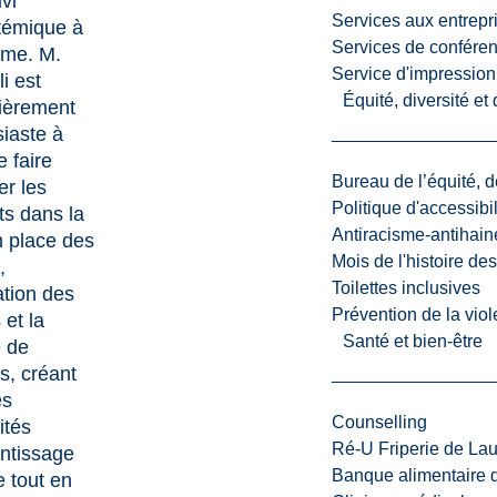
vi
Services aux entrepr
témique à
Services de confére
rme. M.
Service d'impression
i est
Équité, diversité et
lièrement
iaste à
e faire
Bureau de l’équité, d
er les
Politique d'accessibil
ts dans la
Antiracisme-antihain
 place des
Mois de l'histoire de
,
Toilettes inclusives
lation des
Prévention de la viol
 et la
Santé et bien-être
e de
, créant
es
Counselling
ités
Ré-U Friperie de La
ntissage
Banque alimentaire 
e tout en