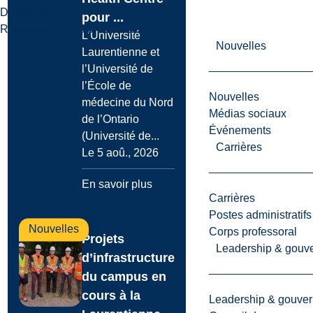
Durabilité
pour ...
Renseignements & données
L’Université
Nouvelles
Laurentienne et
l’Université de
l’École de
Nouvelles
médecine du Nord
Médias sociaux
de l’Ontario
Événements
(Université de...
Carrières
Le 5 aoû., 2026
En savoir plus
Carrières
Postes administratifs
Nouvelles
Corps professoral
Projets
Leadership & gouv
d’infrastructure
du campus en
cours à la
Leadership & gouve