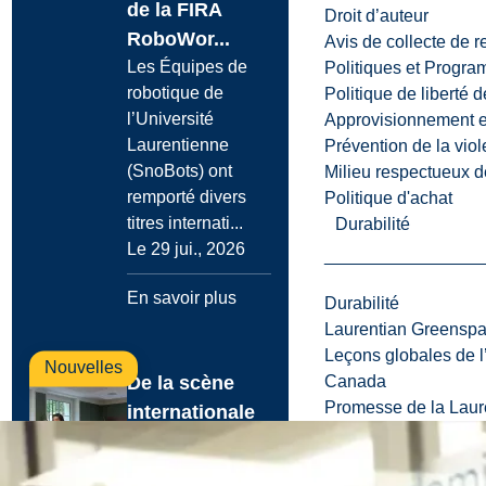
de la FIRA
Droit d’auteur
RoboWor...
Avis de collecte de 
Les Équipes de
Politiques et Progr
robotique de
Politique de liberté 
l’Université
Approvisionnement et
Laurentienne
Prévention de la viol
(SnoBots) ont
Milieu respectueux de
remporté divers
Politique d'achat
titres internati...
Durabilité
Le 29 jui., 2026
En savoir plus
Durabilité
Laurentian Greensp
Leçons globales de l’
Nouvelles
Canada
De la scène
Promesse de la Laure
internationale
aux études
supérieures :