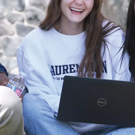
Poursuivez
Nouvelles
votre
L’Université
Laurentienne
lecture
lance une
nouvelle série
de projets
annuels
appuyés par le
Fonds
d’innovat...
L’Université
Laurentienne est
heureuse