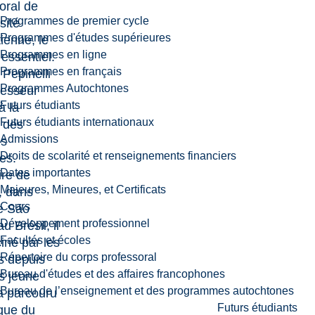
oral de
Programmes de premier cycle
sité
Programmes d'études supérieures
ienne, le
Programmes en ligne
 essentiel.
Programmes en français
Pepinelli
Programmes Autochtones
fesseur
Futurs étudiants
à la
Futurs étudiants internationaux
 des
Admissions
es
Droits de scolarité et renseignements financiers
es.
Dates importantes
ire de
Majeures, Mineures, et Certificats
, dans
Cours
de São
Développement professionnel
u Brésil, il
Facultés et écoles
ciné par les
Répertoire du corps professoral
s depuis
Bureau d'études et des affaires francophones
s jeune
Bureau de l’enseignement et des programmes autochtones
a parcouru
Futurs étudiants
que du