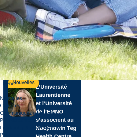
d’annoncer les
lauréats du Fonds
de la rectrice pour
l’innov...
Le 5 aoû., 2026
En savoir plus
Nouvelles
Menu
L’Université
Laurentienne
Nouvelles
et l’Université
Carrières
de l’EMNO
Communiquez avec nous
s’associent au
Plan du campus
Leadership & gouvernance
Noojmowin Teg
Politiques
Health Centre