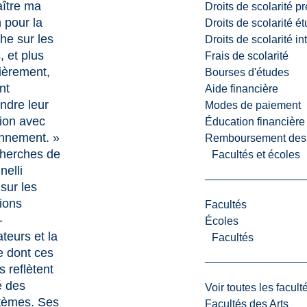
aître ma
Droits de scolarité p
 pour la
Droits de scolarité é
he sur les
Droits de scolarité i
, et plus
Frais de scolarité
lièrement,
Bourses d'études
nt
Aide financière
ndre leur
Modes de paiement
tion avec
Éducation financière
onnement. »
Remboursement des fr
cherches de
Facultés et écoles
nelli
 sur les
tions
Facultés
-
Écoles
ateurs et la
Facultés
 dont ces
s reflètent
é des
Voir toutes les facult
tèmes. Ses
Facultés des Arts