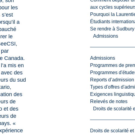
9, son
aux cycles supérieur
pour les
Pourquoi la Laurent
 s’est
Étudiants internatio
rsqu’il a
Se rendre à Sudbury
bauché
Admissions
rer le
BeeCSI,
 par
e Canada.
Admissions
 l’a mis en
Programmes de premi
 avec des
Programmes d'études
eurs du sud
Reports d’admission
ario,
Types d'offres d'admi
iation des
Exigences linguistiq
eurs de
Relevés de notes
io et des
Droits de scolarité
eurs de
pays. «
xpérience
Droits de scolarité e