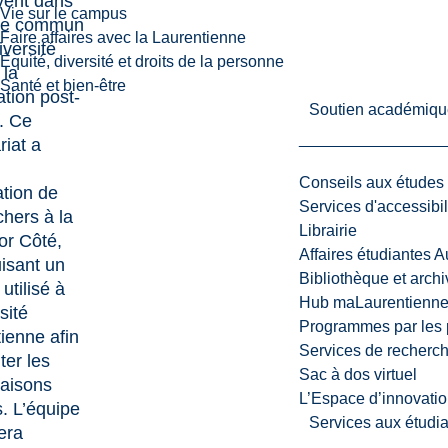
ivent dans
Vie sur le campus
re commun
Faire affaires avec la Laurentienne
iversité
Équité, diversité et droits de la personne
 la
Santé et bien-être
ation post-
Soutien académiqu
. Ce
riat a
Conseils aux études
lation de
Services d'accessibil
chers à la
Librairie
or Côté,
Affaires étudiantes 
isant un
Bibliothèque et arch
utilisé à
Hub maLaurentienn
sité
Programmes par les 
ienne afin
Services de recherc
iter les
Sac à dos virtuel
aisons
L’Espace d’innovatio
s. L’équipe
Services aux étudia
era