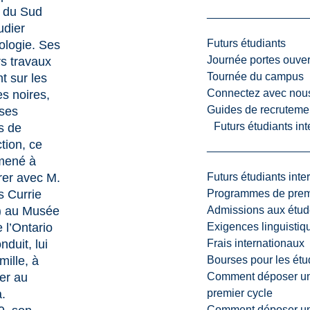
t du Sud
udier
Futurs étudiants
ologie. Ses
Journée portes ouver
s travaux
Tournée du campus
t sur les
Connectez avec nou
s noires,
Guides de recrutemen
 ses
Futurs étudiants in
s de
ction, ce
 mené à
Futurs étudiants inte
rer avec M.
Programmes de premi
 Currie
Admissions aux étud
) au Musée
Exigences linguistiq
e l’Ontario
Frais internationaux
onduit, lui
Bourses pour les étu
mille, à
Comment déposer une
ler au
premier cycle
.
Comment déposer une