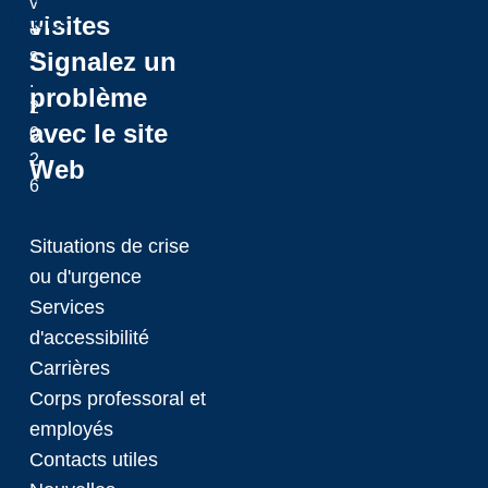
v
visites
Qualtrics
é
s
Signalez un
.
problème
2
avec le site
0
2
Web
6
Situations de crise
ou d'urgence
Services
d'accessibilité
Carrières
Corps professoral et
employés
Contacts utiles