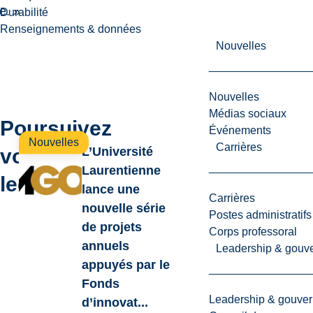
e. »
Durabilité
Renseignements & données
Nouvelles
Nouvelles
Médias sociaux
Poursuivez
Événements
Nouvelles
Carrières
votre
L’Université
Laurentienne
lecture
lance une
Carrières
nouvelle série
Postes administratifs
de projets
Corps professoral
annuels
Leadership & gouv
appuyés par le
Fonds
Leadership & gouve
d’innovat...