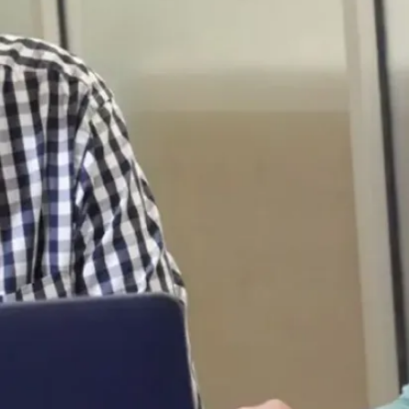
remportent
divers prix lors
de la FIRA
RoboWor...
Les Équipes de
robotique de
l’Université
Laurentienne
(SnoBots) ont
remporté divers
titres internati...
Le 29 jui., 2026
En savoir plus
Nouvelles
De la scène
internationale