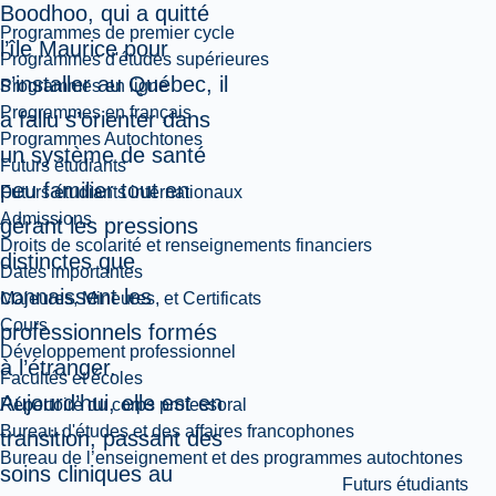
Boodhoo, qui a quitté
Programmes de premier cycle
l’île Maurice pour
Programmes d'études supérieures
s’installer au Québec, il
Programmes en ligne
Programmes en français
a fallu s’orienter dans
Programmes Autochtones
un système de santé
Futurs étudiants
peu familier tout en
Futurs étudiants internationaux
Admissions
gérant les pressions
Droits de scolarité et renseignements financiers
distinctes que
Dates importantes
connaissent les
Majeures, Mineures, et Certificats
Cours
professionnels formés
Développement professionnel
à l’étranger.
Facultés et écoles
Aujourd’hui, elle est en
Répertoire du corps professoral
Bureau d'études et des affaires francophones
transition, passant des
Bureau de l’enseignement et des programmes autochtones
soins cliniques au
Futurs étudiants