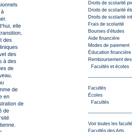
Droits de scolarité p
sionnels
Droits de scolarité é
 à
Droits de scolarité i
ger.
Frais de scolarité
’hui, elle
Bourses d'études
transition,
Aide financière
t des
Modes de paiement
liniques
Éducation financière
vet des
Remboursement des fr
s à des
Facultés et écoles
ies de
iveau,
au
Facultés
amme de
Écoles
e en
Facultés
tration de
é de
rsité
Voir toutes les facult
tienne.
Facultés des Arts