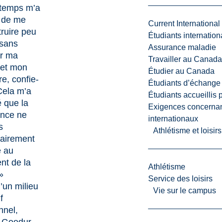
temps m’a
 de me
Current International
ruire peu
Étudiants internatio
 sans
Assurance maladie
er ma
Travailler au Canada
 et mon
Étudier au Canada
re, confie-
Étudiants d’échange 
 Cela m’a
Étudiants accueillis 
é que la
Exigences concernan
ance ne
internationaux
s
Athlétisme et loisir
airement
e au
nt de la
Athlétisme
»
Service des loisirs
’un milieu
Vie sur le campus
f
onnel,