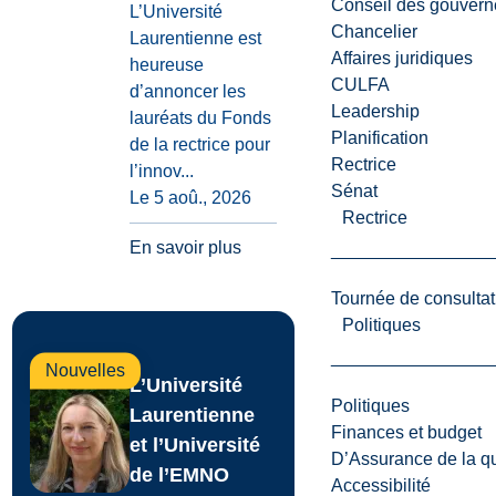
Conseil des gouvern
L’Université
Chancelier
Laurentienne est
Affaires juridiques
heureuse
CULFA
d’annoncer les
Leadership
lauréats du Fonds
Planification
de la rectrice pour
Rectrice
l’innov...
Sénat
Le 5 aoû., 2026
Rectrice
En savoir plus
Tournée de consultat
Politiques
Nouvelles
L’Université
Politiques
Laurentienne
Finances et budget
et l’Université
D’Assurance de la qua
de l’EMNO
Accessibilité