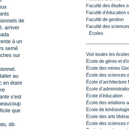
e
Faculté des études s
eux
Faculté d'éducation e
ants
Faculté de gestion
sionnels de
Faculté des sciences,
é, arriver
Écoles
nada
rente à un
rs semé
Voir toutes les école
ches sur
École de génie et d'
École des mines G
ionnel.
École des sciences d
taller au
École d’architectur
 en étant
École d’administratio
ère
École d'éducation
ante s’est
École des relations 
beaucoup
École de kinésiologi
ficile que
École des arts libéra
e
École des sciences n
is, dit-