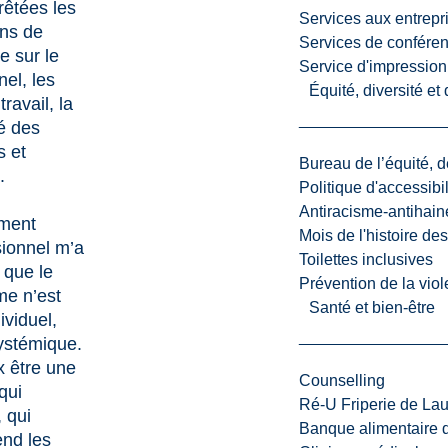
rêtées les
Services aux entrepr
ons de
Services de confére
ue sur le
Service d'impression
el, les
Équité, diversité et
travail, la
é des
s et
Bureau de l’équité, d
.
Politique d'accessibil
Antiracisme-antihain
ment
Mois de l'histoire de
sionnel m’a
Toilettes inclusives
 que le
Prévention de la viol
me n’est
Santé et bien-être
ividuel,
ystémique.
x être une
Counselling
qui
Ré-U Friperie de La
 qui
Banque alimentaire 
nd les