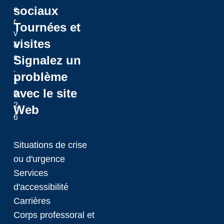
sociaux
e
r
Tournées et
v
visites
é
s
Signalez un
.
problème
2
avec le site
0
2
Web
6
Situations de crise
ou d'urgence
Services
d'accessibilité
Carrières
Corps professoral et