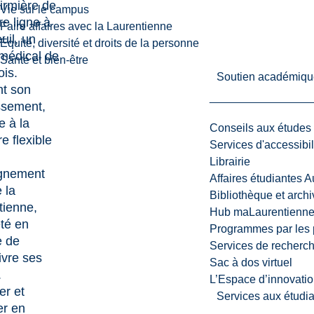
nfirmière de
Vie sur le campus
e ligne à
Faire affaires avec la Laurentienne
uil, un
Équité, diversité et droits de la personne
médical de
Santé et bien-être
ois.
Soutien académiqu
t son
issement,
e à la
Conseils aux études
re flexible
Services d'accessibil
Librairie
ignement
Affaires étudiantes 
e la
Bibliothèque et arch
tienne,
Hub maLaurentienn
été en
Programmes par les 
 de
Services de recherc
ivre ses
Sac à dos virtuel
.
L’Espace d’innovatio
er et
Services aux étudia
ler en