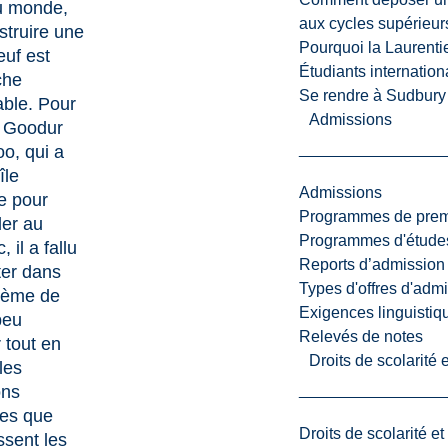
u monde,
aux cycles supérieur
struire une
Pourquoi la Laurent
euf est
Étudiants internatio
che
Se rendre à Sudbury
able. Pour
Admissions
 Goodur
o, qui a
’île
Admissions
e pour
Programmes de premi
ller au
Programmes d'études
 il a fallu
Reports d’admission
ter dans
Types d'offres d'admi
tème de
Exigences linguistiq
peu
Relevés de notes
r tout en
Droits de scolarité
les
ons
tes que
Droits de scolarité e
ssent les