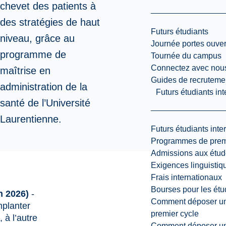
chevet des patients à
des stratégies de haut
Futurs étudiants
niveau, grâce au
Journée portes ouver
programme de
Tournée du campus
Connectez avec nou
maîtrise en
Guides de recrutemen
administration de la
Futurs étudiants in
santé de l’Université
Laurentienne.
Futurs étudiants inte
Programmes de premi
Admissions aux étud
Exigences linguistiq
Frais internationaux
Bourses pour les étu
in 2026)
-
Comment déposer une
mplanter
premier cycle
, à l’autre
Comment déposer une