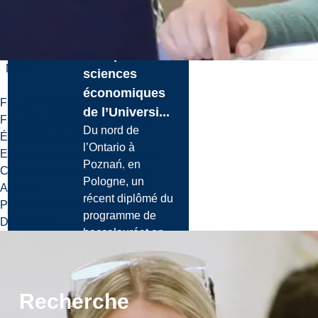
aux études
supérieures :
un diplômé en
Menu
sciences
économiques
Futurs étudiants
de l’Universi...
Futurs étudiants internationaux
Du nord de
Étudiants actuels
l’Ontario à
Etudiants internationaux actuels
Poznań, en
Corps professoral et employés
Pologne, un
Anciens
récent diplômé du
Parents et conseillers
programme de
Donateurs
baccalauréat en
science...
Le 28 jui., 2026
Recherche
En savoir plus