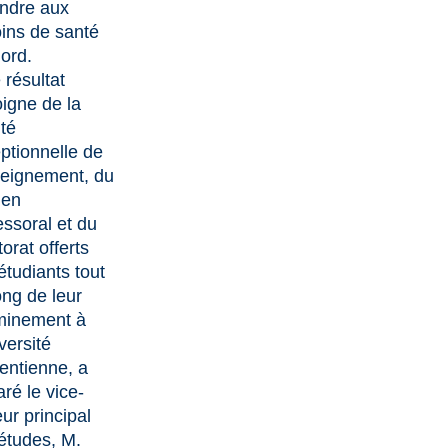
ndre aux
ins de santé
ord.
 résultat
igne de la
ité
ptionnelle de
seignement, du
ien
essoral et du
orat offerts
étudiants tout
ong de leur
minement à
versité
entienne, a
aré le vice-
eur principal
études, M.