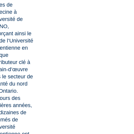
es de
cine à
versité de
MNO
,
orçant ainsi le
de l’Université
entienne en
 que
ributeur clé à
ain-d’œuvre
 le secteur de
anté du nord
Ontario.
ours des
ières années,
dizaines de
ômés de
versité