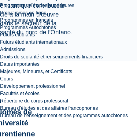
en tant que contributeur
Programmes d'études supérieures
Programmes en ligne
clé à la main-d’œuvre
Programmes en français
dans le secteur de la
Programmes Autochtones
santé du nord de l’Ontario.
Futurs étudiants
Futurs étudiants internationaux
Admissions
Droits de scolarité et renseignements financiers
Dates importantes
Majeures, Mineures, et Certificats
Cours
Développement professionnel
Facultés et écoles
s
Répertoire du corps professoral
Bureau d'études et des affaires francophones
plômés de
Bureau de l’enseignement et des programmes autochtones
niversité
urentienne