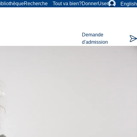
ibliothèque
Recherche
Tout va bien?
Donner
User
English
Demande
d'admission
és.