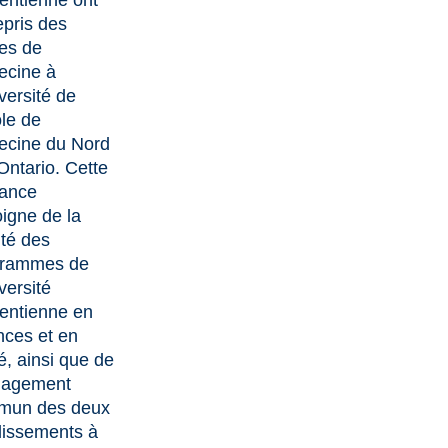
entienne ont
epris des
es de
cine à
iversité de
ole de
cine du Nord
’Ontario. Cette
ance
igne de la
ité des
grammes de
versité
entienne en
nces et en
é, ainsi que de
gagement
mun des deux
lissements à