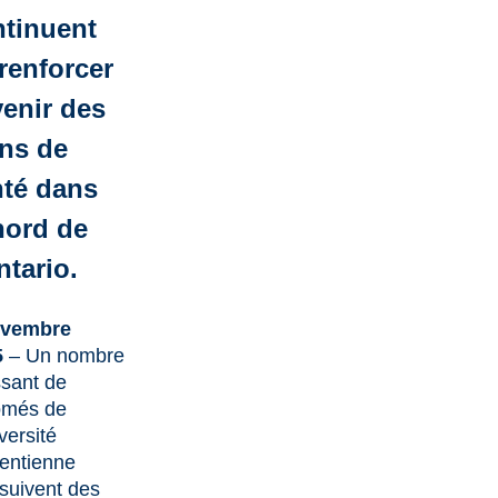
tinuent
renforcer
venir des
ns de
nté dans
nord de
ntario.
ovembre
5
– Un nombre
ssant de
ômés de
versité
entienne
suivent des