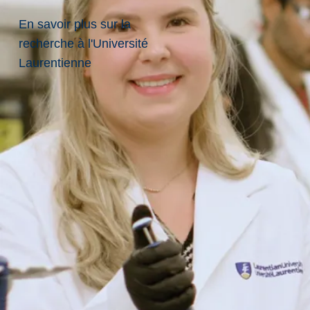
En savoir plus sur la
recherche à l'Université
Laurentienne
Une question ? Nous
sommes là pour vous aider.
Que vous exploriez vos options ou que vous soyez prêt·e
à passer à l’étape suivante, notre équipe de recrutement
se fera un plaisir de répondre à vos questions sur les
programmes, les admissions, les bourses et la vie à la
Laurentienne.