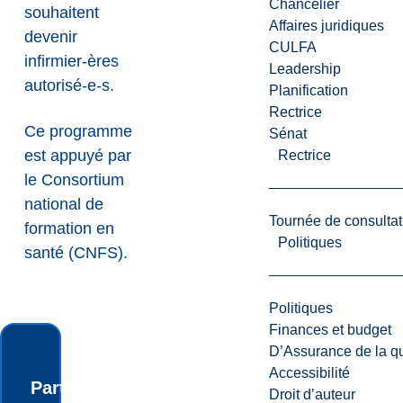
Chancelier
souhaitent
Affaires juridiques
devenir
CULFA
infirmier-ères
Leadership
autorisé-e-s.
Planification
Rectrice
Ce programme
Sénat
est appuyé par
Rectrice
le
Consortium
national de
Tournée de consultat
formation en
Politiques
santé (CNFS)
.
Politiques
Finances et budget
D’Assurance de la qua
Accessibilité
Participez à
Droit d’auteur