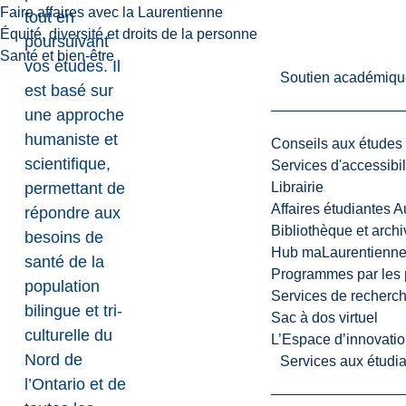
Faire affaires avec la Laurentienne
tout en
Équité, diversité et droits de la personne
poursuivant
Santé et bien-être
vos études. Il
Soutien académiqu
est basé sur
une approche
humaniste et
Conseils aux études
scientifique,
Services d'accessibil
permettant de
Librairie
Affaires étudiantes 
répondre aux
Bibliothèque et arch
besoins de
Hub maLaurentienn
santé de la
Programmes par les 
population
Services de recherc
bilingue et tri-
Sac à dos virtuel
culturelle du
L’Espace d’innovatio
Nord de
Services aux étudia
l’Ontario et de