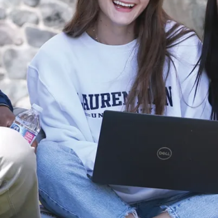
soins de santé
primaire
ou
une
Maîtrise
en
administration
de la santé
.
L’École des
sciences
infirmières
offre aussi
deux autres
baccalauréats
en sciences
infirmières :
Le