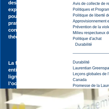
des activités
Avis de collecte de 
expérientielles
Politiques et Progr
Politique de liberté 
pour mettre en
Approvisionnement et
pratique vos
Prévention de la viol
connaissances
Milieu respectueux de
théoriques.
Politique d'achat
Durabilité
Durabilité
La formation
Laurentian Greensp
entièrement en
Leçons globales de l’
ligne offre
Canada
l’occasion
Promesse de la Laure
d’étudier tout
en maintenant
un emploi et de