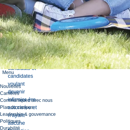
baccalauréat
en sciences
infirmières -
formation
initiale
est un
programme de
4 ans à temps
plein pour les
candidats et
Menu
candidates
voulant
Nouvelles
devenir
Carrières
infirmier-ère
Communiquez avec nous
autorisé-e et
Plan du campus
Leadership & gouvernance
n’ayant
Politiques
aucune
Durabilité