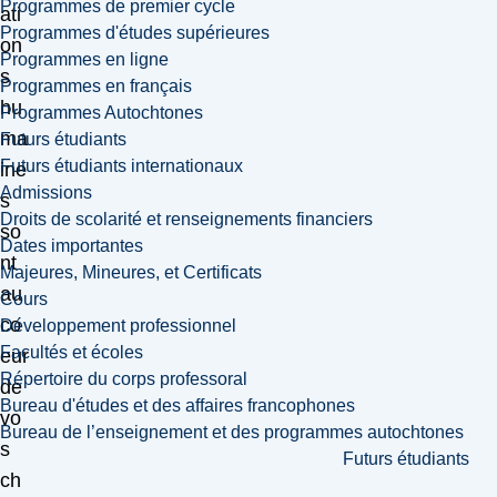
Programmes de premier cycle
ati
Programmes d'études supérieures
on
Programmes en ligne
s
Programmes en français
hu
Programmes Autochtones
ma
Futurs étudiants
Futurs étudiants internationaux
ine
Admissions
s
Droits de scolarité et renseignements financiers
so
Dates importantes
nt
Majeures, Mineures, et Certificats
au
Cours
co
Développement professionnel
Facultés et écoles
eur
Répertoire du corps professoral
de
Bureau d'études et des affaires francophones
vo
Bureau de l’enseignement et des programmes autochtones
s
Futurs étudiants
ch