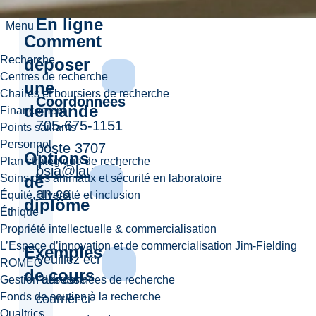
présentation:
En ligne
Menu
Comment
Recherche
déposer
Centres de recherche
une
Chaires et boursiers de recherche
Coordonnées
demande
Financement
705-675-1151
Points saillants
Personnel
poste 3707
Options
Plan stratégique de recherche
bsia@laurenti
de
Soins des animaux et sécurité en laboratoire
an.ca
Équité, diversité et inclusion
diplôme
Éthique
Propriété intellectuelle & commercialisation
L’Espace d’innovation et de commercialisation Jim-Fielding
Exemples
Veuillez écrire à
ROMEO
de cours
l’adresse
Gestion des données de recherche
Fonds de soutien à la recherche
courriel ci-
Qualtrics