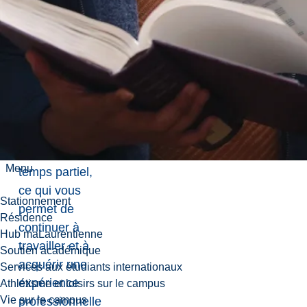
infirmières et
infirmiers d'une
province
canadienne.
Le programme
est offert
entièrement en
ligne et à
Menu
temps partiel,
ce qui vous
Stationnement
permet de
Résidence
continuer à
Hub maLaurentienne
travailler et à
Soutien académique
acquérir une
Services aux étudiants internationaux
expérience
Athlétisme et loisirs sur le campus
Vie sur le campus
professionnelle