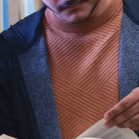
d’une
équivalence
pour leurs
études
collégiales
antérieures.
Afin d’être
admissible au
programme,
l’infirmier-ère
autorisé-e doit
détenir un
Certificat de
compétences
pour infirmier-
ère autorisé-e
de l'Ordre des