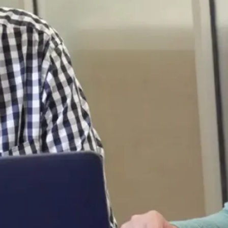
Perspectives
de
carrière
Soins à domicile,
dans les
hôpitaux ou
d’autres milieux
communautaires,
etc.; études
supérieures
menant à des
postes de
clinicienne ou
clinicien