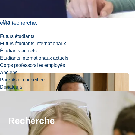
spécialisé,
l’enseignement
Menu
et la recherche.
Futurs étudiants
Futurs étudiants internationaux
Étudiants actuels
Etudiants internationaux actuels
Corps professoral et employés
Anciens
Parents et conseillers
Donateurs
Recherche