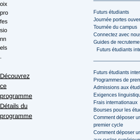
oix
Futurs étudiants
pro
Journée portes ouver
fes
Tournée du campus
sio
Connectez avec nou
nn
Guides de recrutemen
els
Futurs étudiants in
.
Futurs étudiants inte
Découvrez
Programmes de premi
ce
Admissions aux étud
Exigences linguistiq
programme
Frais internationaux
Détails du
Bourses pour les étu
programme
Comment déposer une
premier cycle
Comment déposer une
aux cycles supérieur