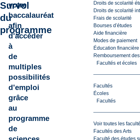
Droits de scolarité é
Survol
votre
Droits de scolarité i
baccalauréat
du
Frais de scolarité
afin
Bourses d'études
programme
Aide financière
d'accéder
Modes de paiement
à
Éducation financière
de
Remboursement des fr
Facultés et écoles
multiples
possibilités
Facultés
d'emploi
Écoles
grâce
Facultés
au
programme
Voir toutes les facult
de
Facultés des Arts
sciences
Faculté des études s